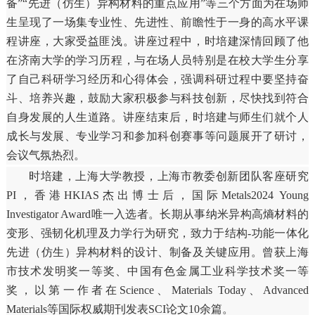
备”“先进（仿生）异构材料的重点应用”等三个方面为在场师
生呈现了一场集专业性、先进性、前瞻性于一身的高水平课
程讲座，大家受益匪浅。讲座过程中，时培建深情回顾了他
在济南大学的学习历程，与在场人员特别是在校大学生分享
了自己科研学习经历和心得体会，强调科研过程中要坚持奋
斗、培养兴趣，鼓励大家积极参与科技创新，尽快找到符合
自身发展的人生道路。讲座结束后，时培建与师生们就个人
成长与发展、专业学习和参加科创赛事等问题展开了研讨，
会议气氛热烈。
时培建，上海大学教授，上海市教委创新团队客座研究
PI，香港HKIAS杰出博士后，国际Metals2024 Young
Investigator Award唯一入选者。长期从事纳米异构高熵材料的
变形、强韧化机理及力学行为研究，致力于结构-功能一体化
先进（仿生）异构材料的设计、制备及关键应用。曾获上海
市技术发明奖一等奖、中国有色金属工业科学技术奖一等
奖，以第一作者在Science、Materials Today、Advanced
Materials等国际权威期刊发表SCI论文10余篇。