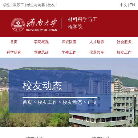
学生
|
教职工
|
考生与访客
|
校友
|
中文
|
EN
材料科学与工
程学院
首页
学院概况
师资队伍
人才培养
社会服务
科学研究
党建思政
学生工作
仪器共享
校友工作
校友动态
首页
>
校友工作
>
校友动态
> 正文