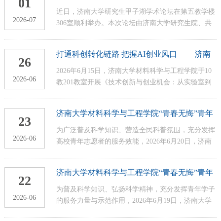
01
钠离子电池前沿研究
学行为》主题学术分享，学院相关专业师生到场参与
近日，济南大学研究生甲子湖学术论坛在第五教学楼
2026-07
交流。作为学校面向研究生打造的特色学术品牌，甲
306室顺利举办。本次论坛由济南大学研究生院、共
子湖学术论坛长期锚定学科发展前沿方向，旨在搭建
青团济南大学委员会主办，材料科学与工程学院承
高端校际对话桥梁，拓宽研究生学术视野，...
办，特邀温州大学瓯江特聘教授、博士生导师肖遥作
打通科创转化链路 把握AI创业风口 ——济南
题为《钠离子电池氧化物正极稳定性机制研究》的专
26
大学材料科学与工程学院举办技术创新专题讲
题学术报告，学院师生到场聆听交流。作为学校面向
2026年6月15日，济南大学材料科学与工程学院于10
座
2026-06
研究生打造的高端学术交流品牌，甲子湖学术论坛持
教201教室开展《技术创新与创业机会：从实验室到
续聚焦学科前沿热点，旨在搭建高水平学术对话平
市场》专题讲座，北科罗拉多大学创业学副教授马大
台，拓宽研究生科研视野，助力校园学术创新氛围建
龙博士受邀主讲，学院师生到场聆听学习。讲座聚焦
济南大学材料科学与工程学院“青春无悔”青年
设。...
理工科科研成果落地难题，剖析前沿技术难以走出实
23
志愿者协会举办“以志愿之名，赴科技之约”志
验室的深层原因，为材料专业学子搭建起技术研发与
为广泛普及科学知识、营造全民科普氛围，充分发挥
愿服务活动
2026-06
商业市场之间的认知桥梁。讲座开篇依托创新扩散理
高校青年志愿者的服务效能，2026年6月20日，济南
论点明核心观点：技术领先不等于市场认可。主讲人
大学材料科学与工程学院“青春无悔”青年志愿者协会
以柯达胶卷、初代谷歌眼镜为典型案例，...
于山东省科技馆新馆开展“以志愿之名，赴科技之
济南大学材料科学与工程学院“青春无悔”青年
约”专项科普志愿服务，以青年实践助力科普宣传。
22
志愿者协会举办“齐鲁科韵，志愿同行”志愿服
本次志愿活动流程清晰，整体分为前期培训、定岗服
为普及科学知识、弘扬科学精神，充分发挥青年学子
务活动
2026-06
务、活动收尾三个阶段。活动当天，全体志愿者准时
的服务力量与示范作用，2026年6月19日，济南大学
抵达场馆门口完成签到集合，场馆工作人员统一开展
材料科学与工程学院“青春无悔”青年志愿者协会组织
岗前教学，细致讲解展馆区域分布、...