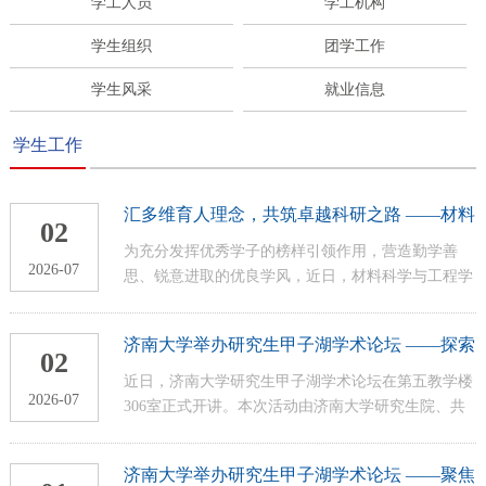
学工人员
学工机构
学生组织
团学工作
学生风采
就业信息
学生工作
汇多维育人理念，共筑卓越科研之路 ——材料
02
学院研究生学术论坛纪实
为充分发挥优秀学子的榜样引领作用，营造勤学善
2026-07
思、锐意进取的优良学风，近日，材料科学与工程学
院特邀国家奖学金获得者刘子怡同学为我院研究生开
展经验分享宣讲会。本次宣讲会旨在通过朋辈引领，
济南大学举办研究生甲子湖学术论坛 ——探索
从思想、学术及实践等多个维度为研究生的全面发展
02
陶瓷基复合材料仿生设计前沿路径
指引方向。学院学生工作办公室主任马天琛老师出席
近日，济南大学研究生甲子湖学术论坛在第五教学楼
2026-07
活动并作总结点评。在思想引领方面，宣讲会强调了
306室正式开讲。本次活动由济南大学研究生院、共
理想信念与个人奋斗的深度融合。刘子怡同学结合自
青团济南大学委员会主办，材料科学与工程学院承
身经历，分享了如何在科研遇到瓶颈、学业面临压力
办，特邀北京理工大学特聘教授、博士生导师张中伟
济南大学举办研究生甲子湖学术论坛 ——聚焦
时，...
带来《陶瓷基复合材料界面相仿生设计新策略及其力