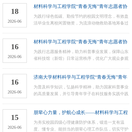
2025级志愿者前往山东省科技馆，开展“齐鲁科韵，
材料科学与工程学院“青春无悔”青年志愿者协
志愿同行”主题志愿服务活动，以青春之力助力科普
18
会 举办“拾毕业余温，予流浪安稳”志愿服务活
事业发展。活动开展期间，全体志愿者提前到场完成
为践行绿色低碳、勤俭节约的校园文明理念，有效盘
动
2026-06
签到，并认真参与场馆岗前培训，系统熟悉展区布
活毕业生离校闲置物资，为流浪动物救助基地筹备过
局、设备规范、应急流程及服务礼仪，为高质量开展
冬保暖物资，传递青年学子公益爱心与社会责任感，
志愿服务夯实基础。培训结束后，志愿者迅速奔赴各
6月15日，济南大学材料科学与工程学院“青春无悔”
材料科学与工程学院“青春无悔”青年志愿者协
个服务岗位，...
青年志愿者协会在学校八食堂广场组织开展“拾毕业
16
会举办 “科普润心，志愿传情”活动
余温，予流浪安稳”主题志愿服务募捐活动。本次活
为践行志愿服务精神，助力科普事业发展，保障山东
2026-06
动以毕业季为契机，将毕业生闲置物品转化为救助物
省科技馆（新馆）日常运营秩序，优化广大观众参观
资，让校园温情延伸至流浪小动物群体。活动筹备阶
体验，进一步推动全民科学素养提升，2026 年 6 月
段，志愿者提前抵达场地完成桌椅、...
14 日，济南大学材料科学与工程学院 “青春无悔” 青
济南大学材料科学与工程学院“青春无悔”青年
年志愿者协会组织开展 “科普润心，志愿传情” 主题
16
志愿者协会举办“科技启航，志愿相伴”志愿服
志愿服务活动，12 名青年志愿者走进山东省科技
为普及科学知识，弘扬科学精神，助力国家科普事业
务活动
2026-06
馆，以实际行动传递志愿温度，弘扬科学精神。活动
的高质量发展，并引导青年学子在科技服务实践中践
当日，全体志愿者在带队人员组织下统一集合出发，
行社会责任，2026年6月13日，济南大学材料科学与
抵达场馆后依次完成签到，并在科技馆工作人员统筹
工程学院“青春无悔”青年志愿者协会组织2025级青年
朋辈心力量，护航心成长——材料科学与工程
安排下分配岗位、...
志愿者前往山东省科技馆（新馆），开展了以“科技
15
学院组织参与学校心灵使者与宿舍心理联络员
启航，志愿相伴”为主题的志愿服务活动。本次活动
为夯实校园四级心理健康防护体系，锻造一支有温
专题培训
2026-06
分为岗前培训、岗位值守、总结留念三个环节。活动
度、懂专业、能担当的朋辈心理工作队伍，切实守护