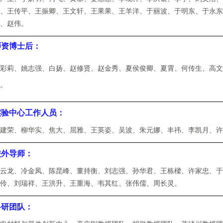
平、
王传平
、
王振卿
、
王文轩
、
王果果
、王羊洋、于丽波、
于明东
、
于永
强
、
赵伟
。
师资博士后：
吕彩莉
、姚志强、
白扬
、
赵修贤、赵金秀、夏侯俊卿、夏霄、何传生、高
铮。
实验中心工作人员：
王建荣
、
柳华实、焦大、屈雅、
王英姿
、吴波、
朱元娜
、
丰祎
、
李凯月
、
校外导师：
岳云龙
、
冷金凤
、
陈昆峰
、
董持衡
、
刘志强
、
孙华君
、
王栋樑
、
许家忠
、
李伶
、
刘瑞祥
、
王洪升
、
王重海
、
韦其红
、
张伟儒
、
周长灵
。
科研团队：