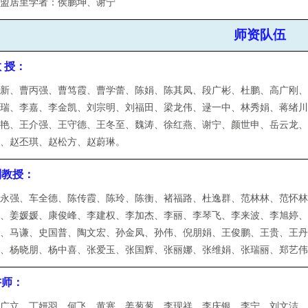
欧盟居里学者：侯鹏坤、谢宁
师资队伍
 授：
程新
、
曹丙强
、
曹笃霞
、
曹学蕾
、
陈娟
、
陈其凤
、
段广彬
、
杜鹏
、
高广刚
林瑞
、
李嘉
、
李金凯
、
刘宗明
、
刘福田
、
梁龙伟
、
逯一中
、
林秀娟
、
蒋绪
王艳
、
王介强
、
王守德
、
王冬至
、
魏涛
、
徐红燕
、
谢宁
、颜世申、
岳云龙
刚
、
赵丕琪
、
赵松方
、
赵蔚琳
。
副教授：
曹永强
、
车全德
、
陈传霞
、
陈玲
、
陈衡
、
褚福路
、
杜逸群
、
范林林
、
范怀
涛
、
姜媛媛
、
康俊峰
、
李建权
、
李加杰
、
李丽
、
李琴飞
、
李来波
、
李旭婷
磊
、
马谦
、
史国普
、
陶文宏
、
孙金凤
、
孙伟
、
倪朋娟
、
王俊鹏
、
王贵
、
王
华
、
杨晓朋
、
杨中喜
、
张爱玉
、
张国辉
、
张丽娜
、
张维娟
、
张瑞丽
、
郑艺
讲师：
陈广立
、
丁妍羽
、
何飞
、
黄塞
、
姜葱葱
、李现祥、
李庆银
、
李宁
、
刘文洁