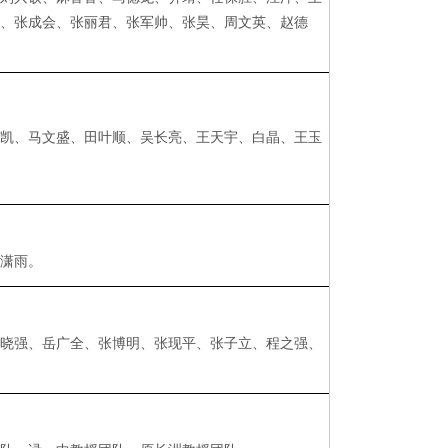
东
、
张成会
、
张丽君
、张军帅、
张昊
、周文英、
赵德
文凯、马文盛、田叶顺、吴长亮、王天宇、白晶、王玉
许潇雨。
于晓强
、
岳广全
、
张博明
、
张现平
、
张子立
、
程之强
、