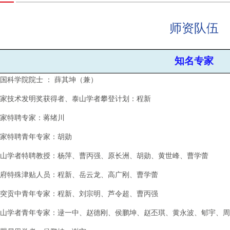
师资队伍
知名专家
国科学院院士 ： 薛其坤（兼）
国家技术
发明奖获得
者、泰山学者攀登计划：程新
国家
特聘专家
：蒋绪川
国家特聘青年专家：胡勋
泰山学者特聘教授：杨萍、曹丙
强、原长洲、胡勋、黄世峰、曹学蕾
政府特殊津贴人员：程新、
岳云龙、高广刚、曹学蕾
省突贡中青年专家：程新、刘宗明、芦令超、曹丙强
泰山学者青年专家：逯一中
、
赵德刚
、
侯鹏坤
、
赵丕琪
、
黄永波
、
郇宇
、