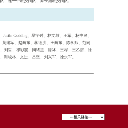
团队
、
逯一中教授团队
、
原长洲教授团队
。
olek、Justin Godding、暴宁钟、林文雄、王军、杨中民、
、黄建军、赵向东、蒋德洪、王向东、陈学师、范同
权、刘哲、祁彩霞、陶绪堂、滕冰、王桦、王乙潜、徐
乾、谢峻林、文进、吕坚、刘兴军、徐永军。