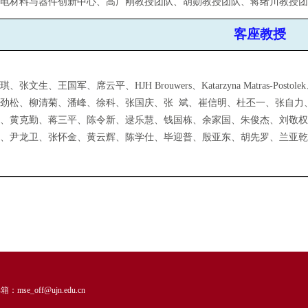
光电材料与器件创新中心
、
高广刚教授团队
、
胡勋教授团队
、
蒋绪川教授
客座教授
琪、张文生、王国军、席云平、HJH Brouwers、Katarzyna Matras-Post
张劲松、柳清菊、潘峰、徐科、张国庆、张 斌、崔信明、杜丕一、张自力
祥、黄克勤、蒋三平、陈令新、逯乐慧、钱国栋、余家国、朱俊杰、刘敬
强、尹龙卫、张怀金、黄云辉、陈学仕、毕迎普、殷亚东、胡先罗、兰亚
se_off@ujn.edu.cn