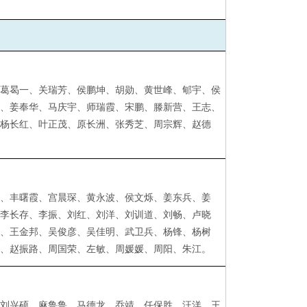
、
葛曷一
、
关瑞芳
、
侯鹏坤
、
胡勋
、
黄世峰
、
郇宇
、
侯
川
、
姜奉华
、
马庆宇
、
师瑞霞
、
宋鹏
、
滕新营
、
王志
、
、
杨长红
、
叶正茂
、
原长洲
、
张秀芝
、
周宗辉、
赵德
林
、
丰曙霞
、
宫晨琛
、
黄永波
、
侯文烁
、
姜东兵
、
姜
、
李长存
、
李振
、
刘红
、
刘洋
、
刘训道
、
刘畅
、
卢晓
丹
、
王金邦
、
吴俊彦、
吴佳明
、
武卫兵
、
杨锋
、
杨树
伟
、
赵振路
、
周国荣
、
左敏
、
周媛媛
、
周阳
、
朱江
。
、
刘兴硕
、
麻鲁鲁
、
马德龙
、
乔靖
、
任保胜
、
汪洋
、王