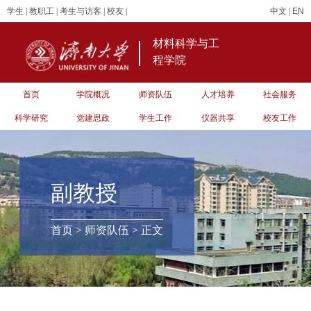
学生
|
教职工
|
考生与访客
|
校友
|
中文
|
EN
材料科学与工
程学院
首页
学院概况
师资队伍
人才培养
社会服务
科学研究
党建思政
学生工作
仪器共享
校友工作
副教授
首页
>
师资队伍
> 正文