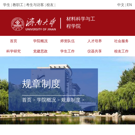
学生
|
教职工
|
考生与访客
|
校友
|
中文
|
EN
材料科学与工
程学院
首页
学院概况
师资队伍
人才培养
社会服务
科学研究
党建思政
学生工作
仪器共享
校友工作
规章制度
首页
>
学院概况
>
规章制度
>