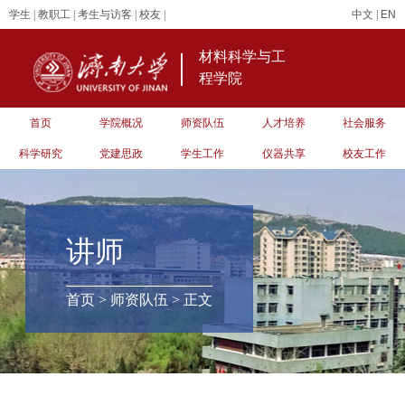
学生
|
教职工
|
考生与访客
|
校友
|
中文
|
EN
材料科学与工
程学院
首页
学院概况
师资队伍
人才培养
社会服务
科学研究
党建思政
学生工作
仪器共享
校友工作
讲师
首页
>
师资队伍
> 正文