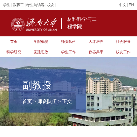
学生
|
教职工
|
考生与访客
|
校友
|
中文
|
EN
材料科学与工
程学院
首页
学院概况
师资队伍
人才培养
社会服务
科学研究
党建思政
学生工作
仪器共享
校友工作
副教授
首页
>
师资队伍
> 正文