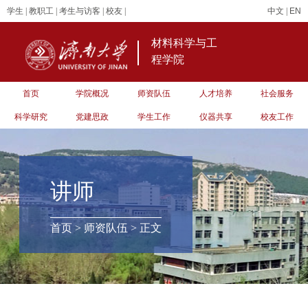
学生
|
教职工
|
考生与访客
|
校友
|
中文
|
EN
材料科学与工
程学院
首页
学院概况
师资队伍
人才培养
社会服务
科学研究
党建思政
学生工作
仪器共享
校友工作
讲师
首页
>
师资队伍
> 正文