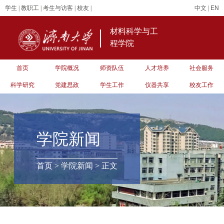
学生
|
教职工
|
考生与访客
|
校友
|
中文
|
EN
材料科学与工
程学院
首页
学院概况
师资队伍
人才培养
社会服务
科学研究
党建思政
学生工作
仪器共享
校友工作
学院新闻
首页
>
学院新闻
> 正文